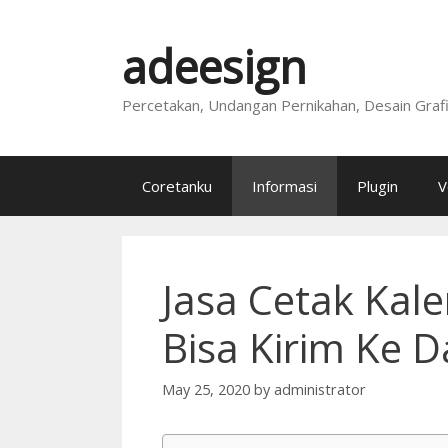
Skip
to
adeesign
content
Percetakan, Undangan Pernikahan, Desain Graf
Coretanku
Informasi
Plugin
V
Jasa Cetak Kal
Bisa Kirim Ke D
May 25, 2020
by
administrator