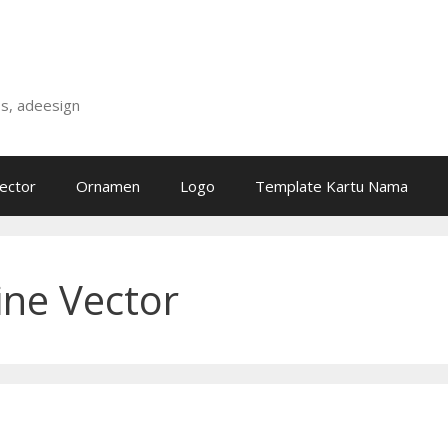
is, adeesign
ector
Ornamen
Logo
Template Kartu Nama
ne Vector