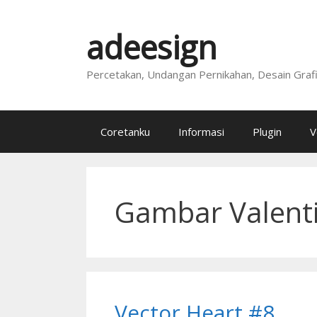
Skip
to
adeesign
content
Percetakan, Undangan Pernikahan, Desain Graf
Coretanku
Informasi
Plugin
V
Gambar Valenti
Vector Heart #8