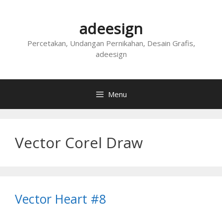
Skip
to
adeesign
content
Percetakan, Undangan Pernikahan, Desain Grafis,
adeesign
Menu
Vector Corel Draw
Vector Heart #8