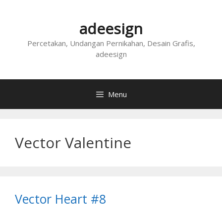
Skip
to
adeesign
content
Percetakan, Undangan Pernikahan, Desain Grafis,
adeesign
Menu
Vector Valentine
Vector Heart #8