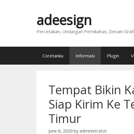
Skip
to
adeesign
content
Percetakan, Undangan Pernikahan, Desain Graf
Coretanku
Informasi
Plugin
V
Tempat Bikin K
Siap Kirim Ke T
Timur
June 8, 2020
by
administrator