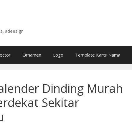
is, adeesign
ector
Ornamen
Logo
Template Kartu Nama
alender Dinding Murah
erdekat Sekitar
u