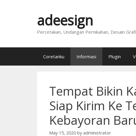
Skip
to
adeesign
content
Percetakan, Undangan Pernikahan, Desain Graf
Coretanku
Informasi
Plugin
V
Tempat Bikin K
Siap Kirim Ke T
Kebayoran Bar
May 15, 2020
by
administrator