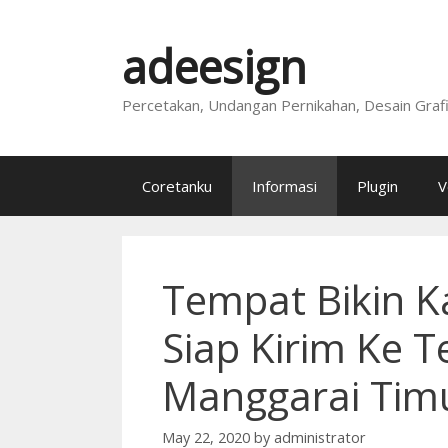
Skip
to
adeesign
content
Percetakan, Undangan Pernikahan, Desain Graf
Coretanku
Informasi
Plugin
V
Tempat Bikin K
Siap Kirim Ke T
Manggarai Tim
May 22, 2020
by
administrator