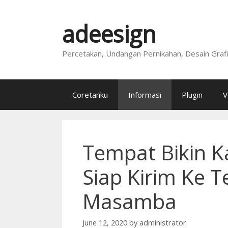
Skip
to
adeesign
content
Percetakan, Undangan Pernikahan, Desain Graf
Coretanku
Informasi
Plugin
V
Tempat Bikin K
Siap Kirim Ke T
Masamba
June 12, 2020
by
administrator